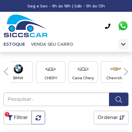
Seg a Sex - 9h às 18h | Sáb - 9h às 13h
ESTOQUE
VENDA SEU CARRO
BMW
CHERY
Caoa Chery
Chevrolet
1
Filtrar
Ordenar