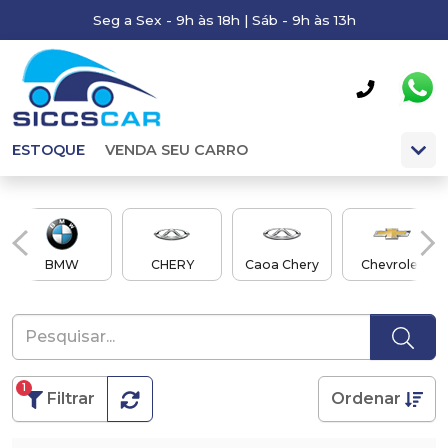
Seg a Sex - 9h às 18h | Sáb - 9h às 13h
ESTOQUE
VENDA SEU CARRO
BMW
CHERY
Caoa Chery
Chevrolet
1
Filtrar
Ordenar