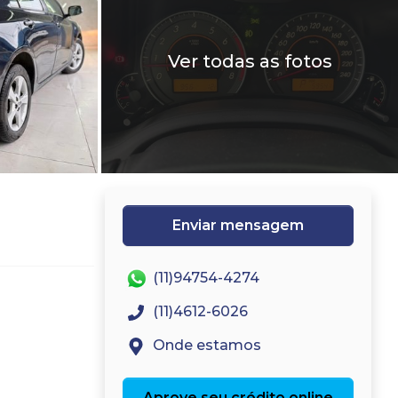
Ver todas as fotos
Enviar mensagem
(11)94754-4274
(11)4612-6026
Onde estamos
Aprove seu crédito online