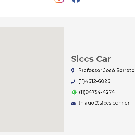
Siccs Car
Professor José Barreto,
(11)4612-6026
(11)94754-4274
thiago@siccs.com.br