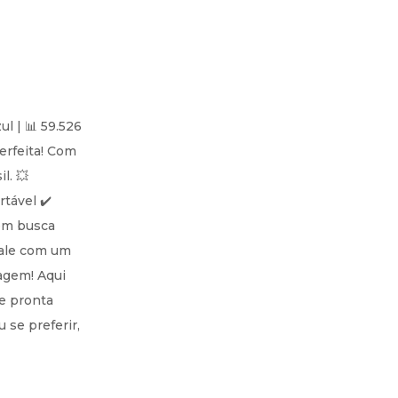
l | 📊 59.526
erfeita! Com
l. 💥
tável ✔️
uem busca
 fale com um
agem! Aqui
e pronta
 se preferir,