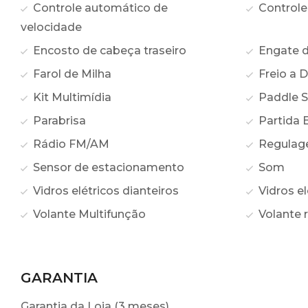
Controle automático de
Controle
velocidade
Encosto de cabeça traseiro
Engate d
Farol de Milha
Freio a D
Kit Multimídia
Paddle S
Parabrisa
Partida E
Rádio FM/AM
Regulage
Sensor de estacionamento
Som
Vidros elétricos dianteiros
Vidros el
Volante Multifunção
Volante 
GARANTIA
Garantia da Loja (3 meses)