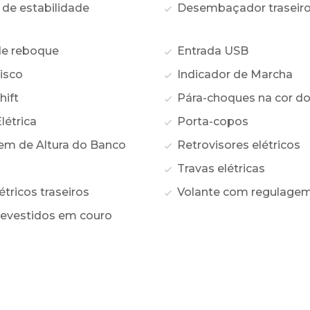
 de estabilidade
Desembaçador traseir
e reboque
Entrada USB
isco
Indicador de Marcha
hift
Pára-choques na cor do
létrica
Porta-copos
m de Altura do Banco
Retrovisores elétricos
Travas elétricas
étricos traseiros
Volante com regulagem 
revestidos em couro