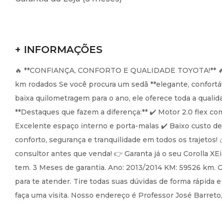
+ INFORMAÇÕES
🔥 **CONFIANÇA, CONFORTO E QUALIDADE TOYOTA!** 🔥 🚗 **
km rodados Se você procura um sedã **elegante, confortáv
baixa quilometragem para o ano, ele oferece toda a qualid
**Destaques que fazem a diferença:** ✔️ Motor 2.0 flex 
Excelente espaço interno e porta-malas ✔️ Baixo custo d
conforto, segurança e tranquilidade em todos os trajetos! 
consultor antes que venda! 👉 Garanta já o seu Corolla X
tem. 3 Meses de garantia. Ano: 2013/2014 KM: 59526 km.
para te atender. Tire todas suas dúvidas de forma rápida 
faça uma visita. Nosso endereço é Professor José Barreto, 