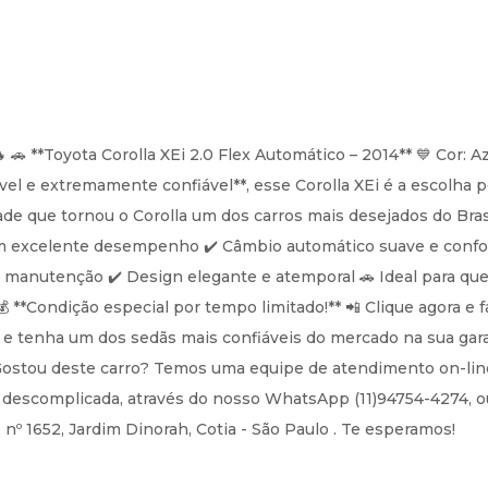
Toyota Corolla XEi 2.0 Flex Automático – 2014** 💙 Cor: Azu
el e extremamente confiável**, esse Corolla XEi é a escolha p
ade que tornou o Corolla um dos carros mais desejados do Brasi
com excelente desempenho ✔️ Câmbio automático suave e confor
e manutenção ✔️ Design elegante e atemporal 🚗 Ideal para q
💰 **Condição especial por tempo limitado!** 📲 Clique agora e
Ei e tenha um dos sedãs mais confiáveis do mercado na sua gar
 Gostou deste carro? Temos uma equipe de atendimento on-lin
e descomplicada, através do nosso WhatsApp (11)94754-4274, ou
nº 1652, Jardim Dinorah, Cotia - São Paulo . Te esperamos!