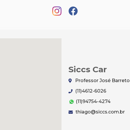
Siccs Car
Professor José Barreto,
(11)4612-6026
(11)94754-4274
thiago@siccs.com.br