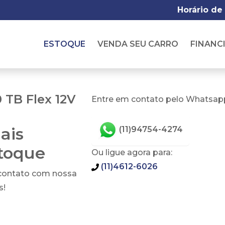
Horário de
ESTOQUE
VENDA SEU CARRO
FINANC
 TB Flex 12V
Entre em contato pelo Whatsapp
ais
(11)94754-4274
stoque
Ou ligue agora para:
(11)4612-6026
 contato com nossa
s!