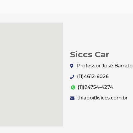
Siccs Car
Professor José Barreto,
(11)4612-6026
(11)94754-4274
thiago@siccs.com.br