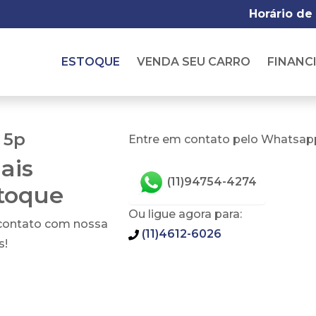
Horário de
ESTOQUE
VENDA SEU CARRO
FINANC
 5p
Entre em contato pelo Whatsapp
ais
(11)94754-4274
stoque
Ou ligue agora para:
 contato com nossa
(11)4612-6026
s!