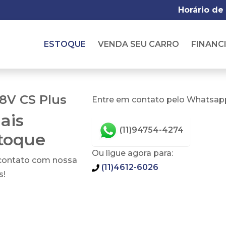
Horário de
ESTOQUE
VENDA SEU CARRO
FINANC
 8V CS Plus
Entre em contato pelo Whatsapp
ais
(11)94754-4274
stoque
Ou ligue agora para:
 contato com nossa
(11)4612-6026
s!