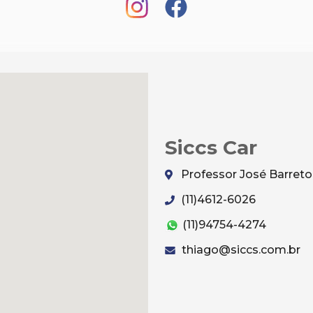
Siccs Car
Professor José Barreto,
(11)4612-6026
(11)94754-4274
thiago@siccs.com.br